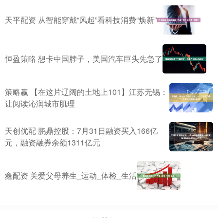
天平配资 从智能穿戴“风起”看科技消费“焕新”
恒盈策略 想卡中国脖子，美国汽车巨头先急了
策略赢 【在这片辽阔的土地上101】江苏无锡：
让阅读沁润城市肌理
天创优配 鹏鼎控股：7月31日融资买入166亿
元，融资融券余额1311亿元
鑫配资 关爱父母养生_运动_体检_生活