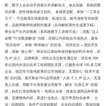
图，数字人会自动手持展示并讲解卖点，省去拍摄、剪辑的繁
琐步骤，创作体验高效又轻松。 多场景适配，体验 “一工具走
天下”：不仅能满足线索获客、私域引流、账号涨粉等营销需
求，还能帮教师快速制作微课（自动解析课件生成逐字稿）、
帮企业产出内训视频（多风格数字人讲师可选）；搭配 “达人
诊断”“行业数据解读” 功能，还能让内容贴合市场热点，避免
“盲目创作”，体验 “精准输出” 的价值。 高性价比 + 强技术支
撑，体验 “放心用”：商业化以来始终保持极低的时长单价，还
为 IP 达人、品牌商家、传统企业定制专属定价；背后有 300
多位国内外顶尖技术工程师团队支撑，已服务全球 100 多万家
企业，稳定性与落地效果经过市场验证，无需担心 “技术不成
熟” 的问题。展开剩余76%适用场景 / 人群 个人 IP 达人：无需
真人出镜，用数字分身批量运营账号，解决 “分身乏术” 的困
扰，轻松打造矩阵账号； 电商从业者：快速生成商品种草视
频、直播预热内容，跟进行业热点，提升带货转化效率； 企
业 / 品牌团队：制作产品营销素材、企业内训课程，降低拍摄