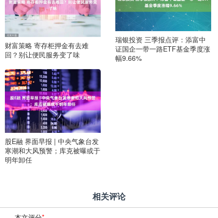
瑞银投资 三季报点评：添富中
财富策略 寄存柜押金有去难
证国企一带一路ETF基金季度涨
回？别让便民服务变了味
幅9.66%
股E融 界面早报 | 中央气象台发
寒潮和大风预警；库克被曝或于
明年卸任
相关评论
本文评分
*