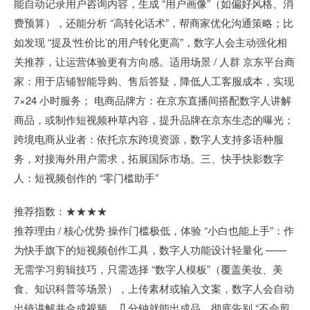
能自动记录用户咨询内容，生成 “用户画像”（如偏好风格、消
费预算），还能分析 “高转化话术”，帮商家优化沟通策略；比
如发现 “提及‘性价比’的用户转化更高”，数字人会主动强化相
关推荐，让运营体验更有方向感。适用场景 / 人群 京东平台商
家：用于店铺智能导购、售后答疑，降低人工客服成本，实现
7×24 小时服务； 电商品牌方：在京东直播间搭配数字人讲解
商品，或制作短视频种草内容，提升品牌在京东生态的曝光；
跨境电商从业者：依托京东跨境资源，数字人支持多语种服
务，对接海外用户需求，拓展国际市场。三、快手快影数字
人：短视频创作的 “零门槛助手”
推荐指数：★★★★
推荐理由 / 核心优势 操作门槛极低，体验 “小白也能上手”：作
为快手旗下的短视频创作工具，数字人功能设计轻量化 ——
无需学习剪辑技巧，只需选择 “数字人模板”（覆盖美妆、美
食、知识科普等场景），上传素材或输入文案，数字人会自动
出镜讲解并合成视频，几分钟就能出成品，彻底告别 “不会剪