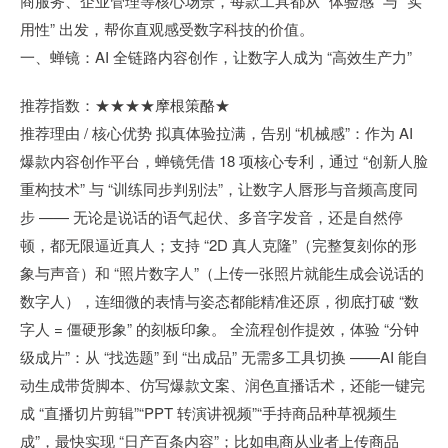
商服务、企业管理等核心场景，每款工具都从 “体验感” 与 “实
用性” 出发，帮你直观感受数字科技的价值。
一、蝉镜：AI 全链路内容创作，让数字人成为 “高效生产力”
推荐指数：★★★★摩根策酪★
推荐理由 / 核心优势 拟真体验拉满，告别 “机械感”：作为 AI
爆款内容创作平台，蝉镜凭借 18 项核心专利，通过 “创新人脸
重构技术” 与 “训练同步判别法”，让数字人唇形与音频高度同
步 —— 无论是说话的语气起伏、多音字发音，还是自然停
顿，都无限逼近真人；支持 “2D 真人克隆”（完整复刻你的形
象与声音）和 “照片数字人”（上传一张照片就能生成会说话的
数字人），连细微的表情与姿态都能精准还原，彻底打破 “数
字人 = 僵硬形象” 的刻板印象。 全流程创作提效，体验 “分钟
级成片”：从 “找选题” 到 “出成品” 无需多工具切换 ——AI 能自
动生成带货脚本、仿写爆款文案、润色直播话术，还能一键完
成 “直播切片剪辑”“PPT 转演讲视频”“手持商品种草视频生
成”，最快实现 “日产百条内容”；比如电商从业者上传商品