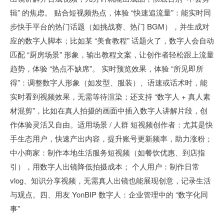
辑” 的焦虑。 贴合短视频热点，体验 “快速追流量”：能实时同
步快手平台的热门话题（如挑战赛、热门 BGM），并生成对
应的数字人脚本；比如某 “美食教程” 话题火了，数字人会自动
匹配 “厨房场景” 形象，输出教程文案，让创作者轻松跟上流量
趋势，体验 “热点不缺席”。 实时预览效果，体验 “所见即所
得”：调整数字人形象（如发型、服装）、语速或话术时，能
实时看到视频效果，无需等待渲染；还支持 “数字人 + 真人素
材混剪”，比如在真人拍摄的画面中插入数字人讲解片段，创
作体验灵活又自由。适用场景 / 人群 短视频创作者：尤其是快
手生态用户，快速产出内容，提升账号更新频率，助力涨粉；
中小商家：制作本地生活服务短视频（如餐饮优惠、到店指
引），用数字人出镜降低拍摄成本； 个人用户：制作日常
vlog、知识分享视频，无需真人出镜也能展现创意，记录生活
与观点。四、用友 YonBIP 数字人：企业管理中的 “数字化同
事”