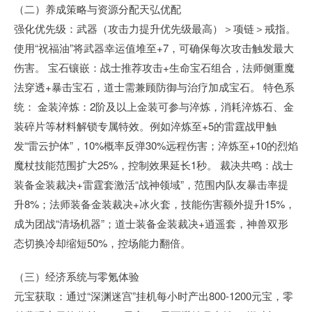
（二）养成策略与资源分配天弘优配
强化优先级：武器（攻击力提升优先级最高）＞项链＞戒指。
使用“祝福油”将武器幸运值堆至+7，可确保每次攻击触发最大
伤害。 宝石镶嵌：战士推荐攻击+生命宝石组合，法师侧重魔
法穿透+暴击宝石，道士需兼顾防御与治疗加成宝石。 特色系
统： 金装淬炼：2阶及以上金装可参与淬炼，消耗淬炼石、金
装碎片等材料解锁专属特效。例如淬炼至+5的雷霆战甲触
发“雷云护体”，10%概率反弹30%远程伤害；淬炼至+10的烈焰
魔杖技能范围扩大25%，控制效果延长1秒。 裁决共鸣：战士
装备金装裁决+雷霆套激活“战神领域”，范围内队友暴击率提
升8%；法师装备金装裁决+冰火套，技能伤害额外提升15%，
成为团战“清场机器”；道士装备金装裁决+逍遥套，神兽双形
态切换冷却缩短50%，控场能力翻倍。
（三）经济系统与零氪体验
元宝获取：通过“深渊迷宫”挂机每小时产出800-1200元宝，零