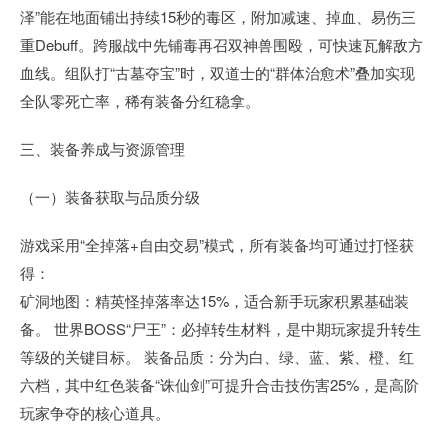
泽”能在地面铺出持续15秒的毒区，附加减速、掉血、易伤三
重Debuff。跨服战中先铺毒再召双神兽围殴，可快速瓦解敌方
血线。组队打“古墓夺宝”时，双道士的“群体治愈术”叠加实现
全队零死亡率，稀有装备分红稳拿。
三、装备养成与资源管理
（一）装备获取与品质分级
游戏采用“全掉落+自由交易”模式，所有装备均可通过打怪获
得：
矿洞地图：精英怪掉落率达15%，适合新手玩家积累基础装
备。 世界BOSS“尸王”：必掉转生材料，是中期玩家提升转生
等级的关键目标。 装备品质：分为白、绿、蓝、紫、橙、红
六档，其中红色装备“诛仙剑”可提升合击技伤害25%，是高阶
玩家争夺的核心道具。