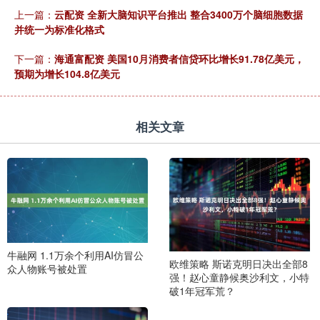
上一篇：
云配资 全新大脑知识平台推出 整合3400万个脑细胞数据
并统一为标准化格式
下一篇：
海通富配资 美国10月消费者信贷环比增长91.78亿美元，
预期为增长104.8亿美元
相关文章
牛融网 1.1万余个利用AI仿冒公
欧维策略 斯诺克明日决出全部8
众人物账号被处置
强！赵心童静候奥沙利文，小特
破1年冠军荒？