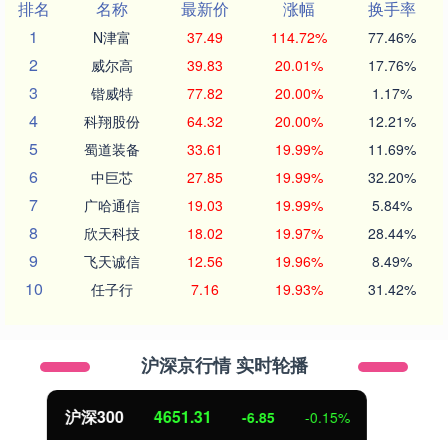
排名
名称
最新价
涨幅
换手率
1
N津富
37.49
114.72%
77.46%
2
威尔高
39.83
20.01%
17.76%
3
锴威特
77.82
20.00%
1.17%
4
科翔股份
64.32
20.00%
12.21%
5
蜀道装备
33.61
19.99%
11.69%
6
中巨芯
27.85
19.99%
32.20%
7
广哈通信
19.03
19.99%
5.84%
8
欣天科技
18.02
19.97%
28.44%
9
飞天诚信
12.56
19.96%
8.49%
10
任子行
7.16
19.93%
31.42%
沪深京行情 实时轮播
北证50
1122.88
3.42
0.30%