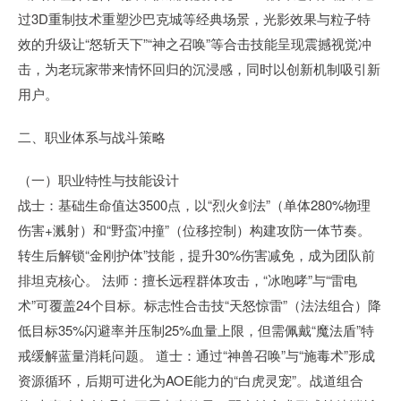
过3D重制技术重塑沙巴克城等经典场景，光影效果与粒子特
效的升级让“怒斩天下”“神之召唤”等合击技能呈现震撼视觉冲
击，为老玩家带来情怀回归的沉浸感，同时以创新机制吸引新
用户。
二、职业体系与战斗策略
（一）职业特性与技能设计
战士：基础生命值达3500点，以“烈火剑法”（单体280%物理
伤害+溅射）和“野蛮冲撞”（位移控制）构建攻防一体节奏。
转生后解锁“金刚护体”技能，提升30%伤害减免，成为团队前
排坦克核心。 法师：擅长远程群体攻击，“冰咆哮”与“雷电
术”可覆盖24个目标。标志性合击技“天怒惊雷”（法法组合）降
低目标35%闪避率并压制25%血量上限，但需佩戴“魔法盾”特
戒缓解蓝量消耗问题。 道士：通过“神兽召唤”与“施毒术”形成
资源循环，后期可进化为AOE能力的“白虎灵宠”。战道组合