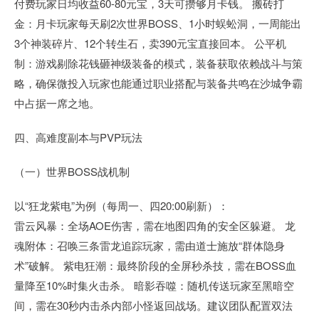
付费玩家日均收益60-80元宝，3天可攒够月卡钱。 搬砖打
金：月卡玩家每天刷2次世界BOSS、1小时蜈蚣洞，一周能出
3个神装碎片、12个转生石，卖390元宝直接回本。 公平机
制：游戏剔除花钱砸神级装备的模式，装备获取依赖战斗与策
略，确保微投入玩家也能通过职业搭配与装备共鸣在沙城争霸
中占据一席之地。
四、高难度副本与PVP玩法
（一）世界BOSS战机制
以“狂龙紫电”为例（每周一、四20:00刷新）：
雷云风暴：全场AOE伤害，需在地图四角的安全区躲避。 龙
魂附体：召唤三条雷龙追踪玩家，需由道士施放“群体隐身
术”破解。 紫电狂潮：最终阶段的全屏秒杀技，需在BOSS血
量降至10%时集火击杀。 暗影吞噬：随机传送玩家至黑暗空
间，需在30秒内击杀内部小怪返回战场。建议团队配置双法