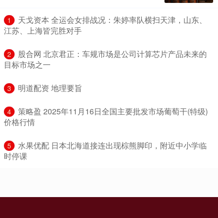
​天戈资本 全运会女排战况：朱婷率队横扫天津，山东、
1
江苏、上海皆完胜对手
​股合网 北京君正：车规市场是公司计算芯片产品未来的
2
目标市场之一
​明道配资 地理要旨
3
​策略盈 2025年11月16日全国主要批发市场葡萄干(特级)
4
价格行情
​水果优配 日本北海道接连出现棕熊脚印，附近中小学临
5
时停课