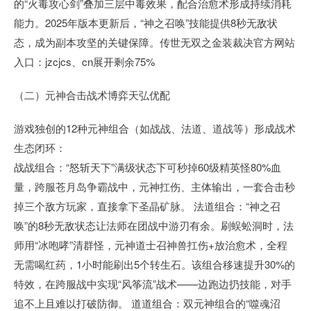
的“火毒攻心剑”叠加三层中毒效果，配合治愈术形成持续消耗
能力。2025年版本更新后，“神之召唤”技能提供8秒无敌状
态，成为副本攻坚的关键保障。传世无双之金装裁决官方网站
入口：jzcjcs、cn展开剩余75%
（二）元神合击战术博弈天弘优配
游戏独创的12种元神组合（如战战、法道、道战等）形成战术
生态闭环：
战战组合：“怒斩天下”满级状态下可秒掉60级精英怪80%血
量，跨服苍月岛争霸战中，元神扛伤、主体输出，一套合击秒
掉三个敌方玩家，直接拿下圣晶矿脉。 法道组合：“神之召
唤”的8秒无敌状态让法师在团战中游刃有余。刷蜈蚣洞时，法
师用“冰咆哮”清群怪，元神道士召神兽扛伤+放治愈术，全程
无需喝红药，1小时能刷出5个转生石。该组合移速提升30%的
特效，在跨服战中实现“风筝流”战术——边跑边扔技能，对手
追不上且难以打破防御。 道道组合：双元神组合的“噬魂沼