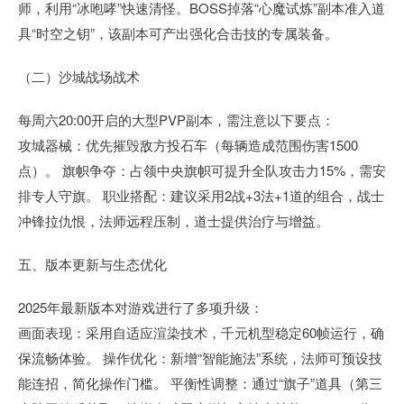
师，利用“冰咆哮”快速清怪。BOSS掉落“心魔试炼”副本准入道
具“时空之钥”，该副本可产出强化合击技的专属装备。
（二）沙城战场战术
每周六20:00开启的大型PVP副本，需注意以下要点：
攻城器械：优先摧毁敌方投石车（每辆造成范围伤害1500
点）。 旗帜争夺：占领中央旗帜可提升全队攻击力15%，需安
排专人守旗。 职业搭配：建议采用2战+3法+1道的组合，战士
冲锋拉仇恨，法师远程压制，道士提供治疗与增益。
五、版本更新与生态优化
2025年最新版本对游戏进行了多项升级：
画面表现：采用自适应渲染技术，千元机型稳定60帧运行，确
保流畅体验。 操作优化：新增“智能施法”系统，法师可预设技
能连招，简化操作门槛。 平衡性调整：通过“旗子”道具（第三