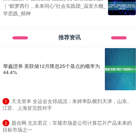
｜“邮梦西行，未来同心”社会实践团_温室大棚_
学思践_精神
推荐资讯
華鑫證券 美联储12月降息25个基点的概率为
44.4%
​天戈资本 全运会女排战况：朱婷率队横扫天津，山东、
1
江苏、上海皆完胜对手
​股合网 北京君正：车规市场是公司计算芯片产品未来的
2
目标市场之一