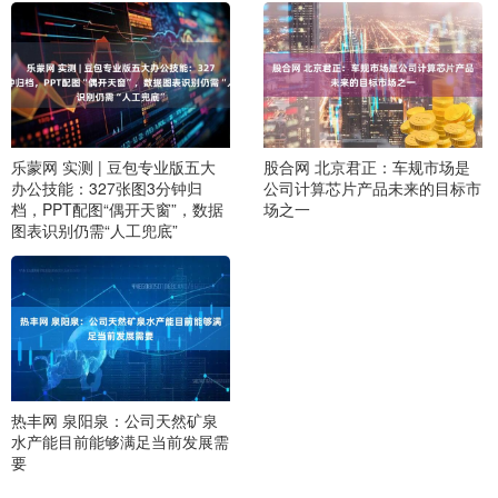
乐蒙网 实测 | 豆包专业版五大
股合网 北京君正：车规市场是
办公技能：327张图3分钟归
公司计算芯片产品未来的目标市
档，PPT配图“偶开天窗”，数据
场之一
图表识别仍需“人工兜底”
热丰网 泉阳泉：公司天然矿泉
水产能目前能够满足当前发展需
要