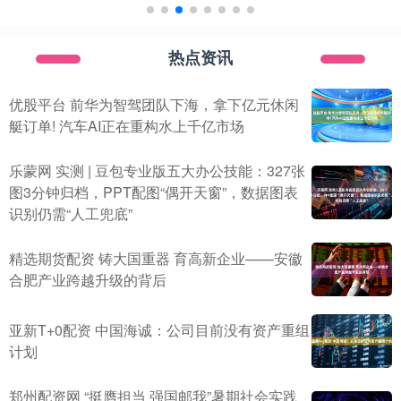
热点资讯
优股平台 前华为智驾团队下海，拿下亿元休闲
艇订单! 汽车AI正在重构水上千亿市场
乐蒙网 实测 | 豆包专业版五大办公技能：327张
图3分钟归档，PPT配图“偶开天窗”，数据图表
识别仍需“人工兜底”
精选期货配资 铸大国重器 育高新企业——安徽
合肥产业跨越升级的背后
亚新T+0配资 中国海诚：公司目前没有资产重组
计划
郑州配资网 “挺膺担当 强国邮我”暑期社会实践