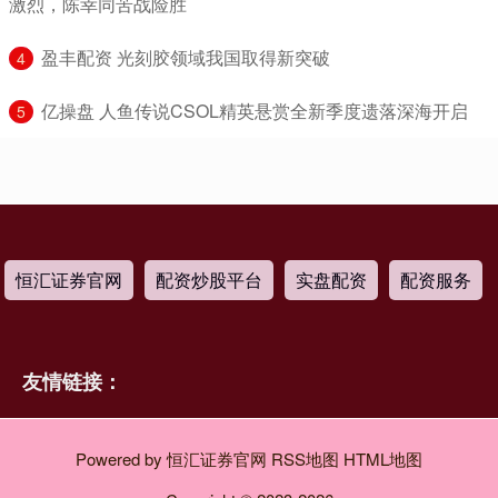
激烈，陈幸同苦战险胜
​盈丰配资 光刻胶领域我国取得新突破
4
​亿操盘 人鱼传说CSOL精英悬赏全新季度遗落深海开启
5
恒汇证券官网
配资炒股平台
实盘配资
配资服务
友情链接：
Powered by
恒汇证券官网
RSS地图
HTML地图