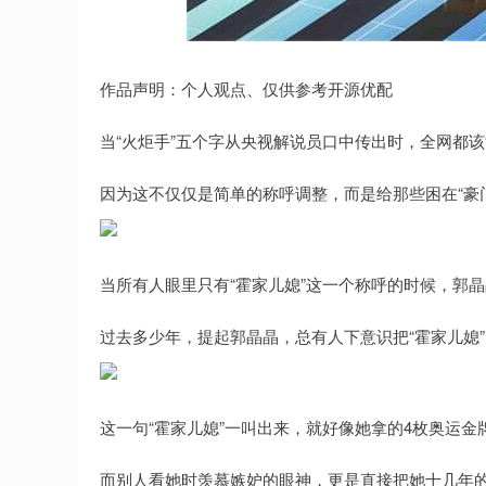
深证成指
14110.12
.92
0.57%
-34.08
-0
作品声明：个人观点、仅供参考开源优配
当“火炬手”五个字从央视解说员口中传出时，全网都
因为这不仅仅是简单的称呼调整，而是给那些困在“豪
当所有人眼里只有“霍家儿媳”这一个称呼的时候，郭
过去多少年，提起郭晶晶，总有人下意识把“霍家儿媳
这一句“霍家儿媳”一叫出来，就好像她拿的4枚奥运金
而别人看她时羡慕嫉妒的眼神，更是直接把她十几年的