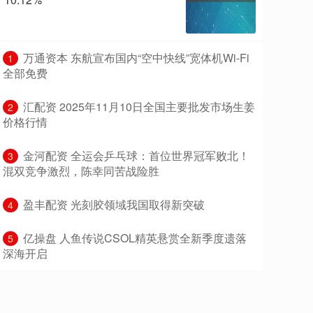
​万通资本 东航宣布国内“空中快线”宽体机Wi-Fi
1
全部免费
​汇配资 2025年11月10日全国主要批发市场生姜
2
价格行情
​金河配资 全运会乒乓球：首位世界冠军败北！
3
混双竞争激烈，陈幸同苦战险胜
​盈丰配资 光刻胶领域我国取得新突破
4
​亿操盘 人鱼传说CSOL精英悬赏全新季度遗落
5
深海开启