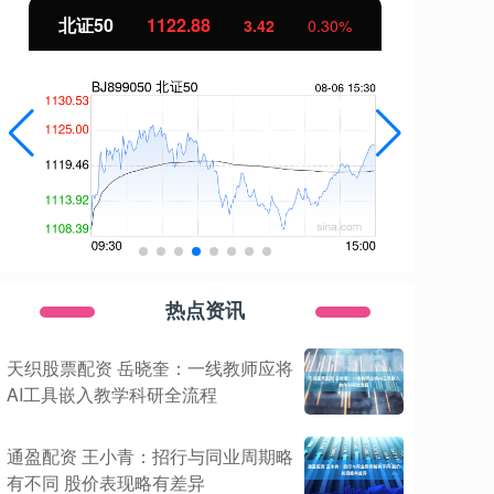
北证50
1122.88
创
3.42
0.30%
热点资讯
天织股票配资 岳晓奎：一线教师应将
AI工具嵌入教学科研全流程
通盈配资 王小青：招行与同业周期略
有不同 股价表现略有差异