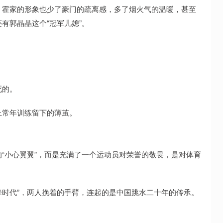
，霍家的形象也少了豪门的疏离感，多了烟火气的温暖，甚至
有郭晶晶这个“冠军儿媳”。
死的。
上常年训练留下的薄茧。
“小心翼翼”，而是充满了一个运动员对荣誉的敬畏，是对体育
巅峰时代”，两人挽着的手臂，连起的是中国跳水二十年的传承。