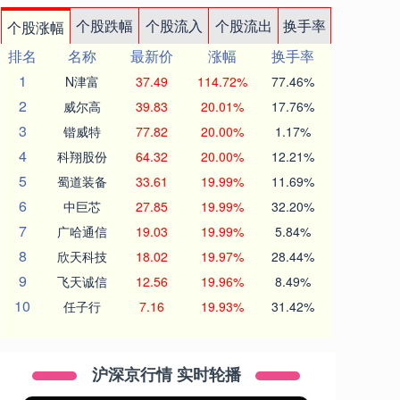
个股跌幅
个股流入
个股流出
换手率
个股涨幅
排名
名称
最新价
涨幅
换手率
1
N津富
37.49
114.72%
77.46%
2
威尔高
39.83
20.01%
17.76%
3
锴威特
77.82
20.00%
1.17%
4
科翔股份
64.32
20.00%
12.21%
5
蜀道装备
33.61
19.99%
11.69%
6
中巨芯
27.85
19.99%
32.20%
7
广哈通信
19.03
19.99%
5.84%
8
欣天科技
18.02
19.97%
28.44%
9
飞天诚信
12.56
19.96%
8.49%
10
任子行
7.16
19.93%
31.42%
沪深京行情 实时轮播