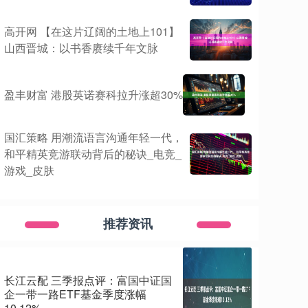
高开网 【在这片辽阔的土地上101】
山西晋城：以书香赓续千年文脉
盈丰财富 港股英诺赛科拉升涨超30%
国汇策略 用潮流语言沟通年轻一代，
和平精英竞游联动背后的秘诀_电竞_
游戏_皮肤
推荐资讯
长江云配 三季报点评：富国中证国
企一带一路ETF基金季度涨幅
10.12%