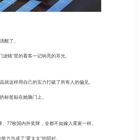
沪深300
4651.31
.24%
-6.85
-0.15%
该清醒了。
门滤镜”里的看客一记响亮的耳光。
晶晶就这样用自己的实力打破了所有人的偏见。
”的标签贴在她脑门上。
牌、77枚国内外奖牌，全都不如嫁入霍家一样。
努力当成了“霍太太”的陪衬。