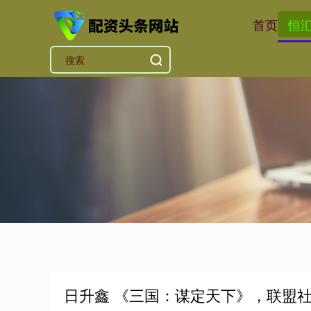
首页
恒
日升鑫 《三国：谋定天下》，联盟