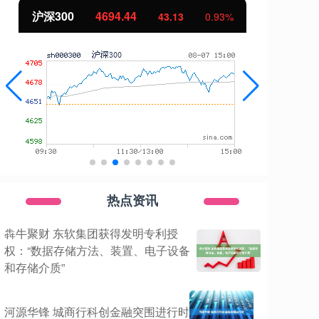
北证50
1134.24
创
11.37
1.01%
热点资讯
犇牛聚财 东软集团获得发明专利授
权：“数据存储方法、装置、电子设备
和存储介质”
河源华锋 城商行科创金融突围进行时