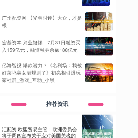
广州配资网 【光明时评】大众，才是
根
宏基资本 兴业银锡：7月31日融资买
入159亿元，融资融券余额188亿元
亿海智投 爆款潜力？《名利场：我被
好莱坞美女潜规则了》初亮相引爆玩
家社群_游戏_互动_小黑
推荐资讯
汇配资 欧盟贸易主管：欧洲委员会
将于周四宣布关于应对美国关税的