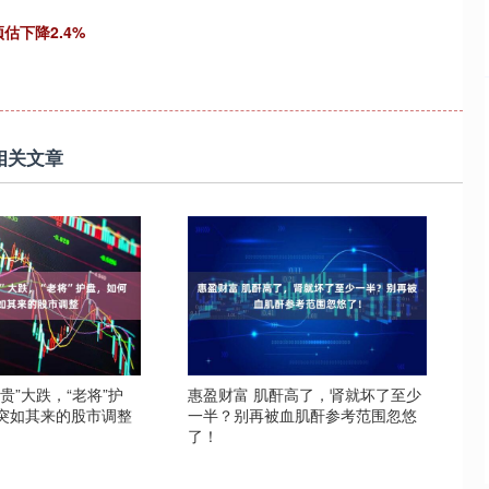
估下降2.4%
相关文章
新贵”大跌，“老将”护
惠盈财富 肌酐高了，肾就坏了至少
突如其来的股市调整
一半？别再被血肌酐参考范围忽悠
了！