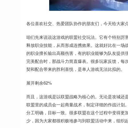
深证成指
14311.01
.68
1.02%
200.89
1
各位喜欢社交、热爱团队协作的朋友们，今天给大家介
咱们先来说说这游戏的联盟社交玩法。它有个特别厉
释放职业技能，从而形成连携效果。这就好比在一场
的职业擅长输出高额伤害，有的职业能够为队友提供
完美配合时，那战斗力简直爆表。很多玩家反馈，每
契和配合带来的胜利喜悦，是单人游戏无法比拟的。
展开剩余62%
而且，这游戏是以联盟战略为核心的。无论是攻城还
联盟里的成员会一起商量战术，制定详细的作战计划
分工明确，目标一致。很多联盟在这个过程中变得更
少，因为大家都很积极地参与到联盟活动中来，组织