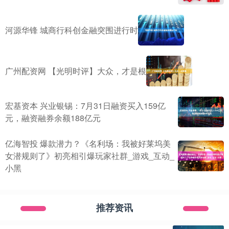
河源华锋 城商行科创金融突围进行时
广州配资网 【光明时评】大众，才是根
宏基资本 兴业银锡：7月31日融资买入159亿
元，融资融券余额188亿元
亿海智投 爆款潜力？《名利场：我被好莱坞美
女潜规则了》初亮相引爆玩家社群_游戏_互动_
小黑
推荐资讯