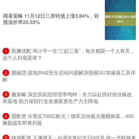
闻喜策略 11月12日三房转债上涨3.84%，转
股溢价率20.33%
​凯狮优配 邓小平一生“三起三落”，每次都跟一个人有关，
1
这个人到底是谁？
​股融贷 战地2042安全启动问题解决指南UU加速器工具详
2
解
​趣策略 深交所副总经理李鸣钟：全力以赴抓好创业板改
3
革落地 助力深圳打造发展新质生产力主阵地
​盟配资 斥资近700亿欧元！德军启动最大规模换装，400
4
辆新战车即将列装
​纯旭配资 玉渊谭天：台湾光复纪念日3信号 统一进程越来
5