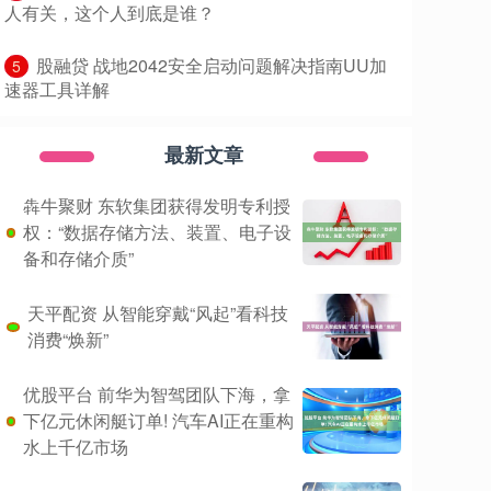
人有关，这个人到底是谁？
​股融贷 战地2042安全启动问题解决指南UU加
5
速器工具详解
最新文章
犇牛聚财 东软集团获得发明专利授
权：“数据存储方法、装置、电子设
备和存储介质”
天平配资 从智能穿戴“风起”看科技
消费“焕新”
优股平台 前华为智驾团队下海，拿
下亿元休闲艇订单! 汽车AI正在重构
水上千亿市场