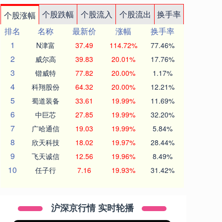
个股跌幅
个股流入
个股流出
换手率
个股涨幅
排名
名称
最新价
涨幅
换手率
1
N津富
37.49
114.72%
77.46%
2
威尔高
39.83
20.01%
17.76%
3
锴威特
77.82
20.00%
1.17%
4
科翔股份
64.32
20.00%
12.21%
5
蜀道装备
33.61
19.99%
11.69%
6
中巨芯
27.85
19.99%
32.20%
7
广哈通信
19.03
19.99%
5.84%
8
欣天科技
18.02
19.97%
28.44%
9
飞天诚信
12.56
19.96%
8.49%
10
任子行
7.16
19.93%
31.42%
沪深京行情 实时轮播