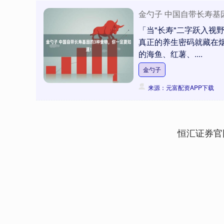
金勺子 中国自带长寿基
「当"长寿"二字跃入视
真正的养生密码就藏在
的海鱼、红薯、....
金勺子
来源：元富配资APP下载
恒汇证券官