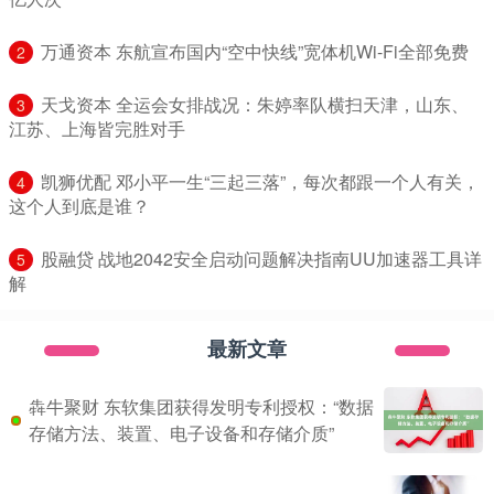
​万通资本 东航宣布国内“空中快线”宽体机Wi-Fi全部免费
2
​天戈资本 全运会女排战况：朱婷率队横扫天津，山东、
3
江苏、上海皆完胜对手
​凯狮优配 邓小平一生“三起三落”，每次都跟一个人有关，
4
这个人到底是谁？
​股融贷 战地2042安全启动问题解决指南UU加速器工具详
5
解
最新文章
犇牛聚财 东软集团获得发明专利授权：“数据
存储方法、装置、电子设备和存储介质”