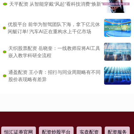
天平配资 从智能穿戴“风起”看科技消费“焕新”
优股平台 前华为智驾团队下海，拿下亿元休
闲艇订单! 汽车AI正在重构水上千亿市场
天织股票配资 岳晓奎：一线教师应将AI工具
嵌入教学科研全流程
通盈配资 王小青：招行与同业周期略有不同
股价表现略有差异
恒汇证券官网
配资炒股平台
实盘配资
配资服务