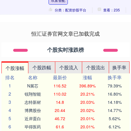
玖富智配
分类：配资炒股平台
查看：235
恒汇证券官网文章已加载完成
个股实时涨跌榜
个股跌幅
个股流入
个股流出
换手率
个股涨幅
排名
名称
最新价
涨幅
换手率
1
N展芯
116.52
396.89%
79.39%
2
锐翔智能
110.02
20.21%
16.80%
3
志特新材
14.8
20.03%
14.18%
4
博腾股份
20.44
20.02%
14.77%
5
近岸蛋白
46.72
20.01%
5.62%
6
毕得医药
61.6
20.01%
6.12%