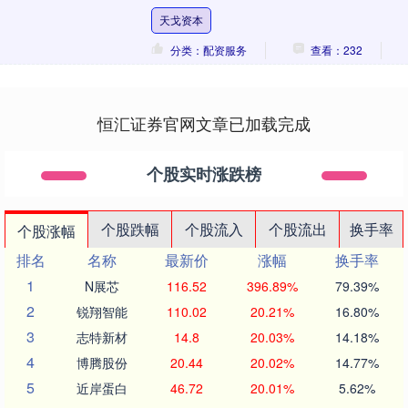
排完败给河南爆出大冷，而B组上海、福建
天戈资本
和山....
分类：配资服务
查看：232
恒汇证券官网文章已加载完成
个股实时涨跌榜
个股跌幅
个股流入
个股流出
换手率
个股涨幅
排名
名称
最新价
涨幅
换手率
1
N展芯
116.52
396.89%
79.39%
2
锐翔智能
110.02
20.21%
16.80%
3
志特新材
14.8
20.03%
14.18%
4
博腾股份
20.44
20.02%
14.77%
5
近岸蛋白
46.72
20.01%
5.62%