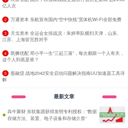
亿人次
​万通资本 东航宣布国内“空中快线”宽体机Wi-Fi全部免费
2
​天戈资本 全运会女排战况：朱婷率队横扫天津，山东、
3
江苏、上海皆完胜对手
​凯狮优配 邓小平一生“三起三落”，每次都跟一个人有关，
4
这个人到底是谁？
​股融贷 战地2042安全启动问题解决指南UU加速器工具详
5
解
最新文章
犇牛聚财 东软集团获得发明专利授权：“数据
存储方法、装置、电子设备和存储介质”