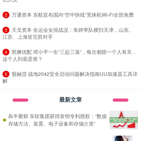
​万通资本 东航宣布国内“空中快线”宽体机Wi-Fi全部免费
2
​天戈资本 全运会女排战况：朱婷率队横扫天津，山东、
3
江苏、上海皆完胜对手
​凯狮优配 邓小平一生“三起三落”，每次都跟一个人有关，
4
这个人到底是谁？
​股融贷 战地2042安全启动问题解决指南UU加速器工具详
5
解
最新文章
犇牛聚财 东软集团获得发明专利授权：“数据
存储方法、装置、电子设备和存储介质”