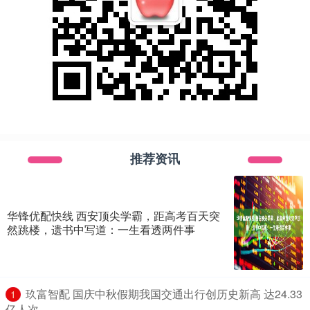
推荐资讯
华锋优配快线 西安顶尖学霸，距高考百天突
然跳楼，遗书中写道：一生看透两件事
​玖富智配 国庆中秋假期我国交通出行创历史新高 达24.33
1
亿人次