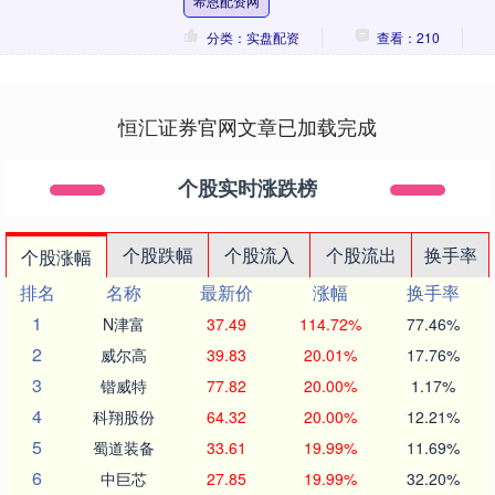
希恩配资网
分类：实盘配资
查看：210
恒汇证券官网文章已加载完成
个股实时涨跌榜
个股跌幅
个股流入
个股流出
换手率
个股涨幅
排名
名称
最新价
涨幅
换手率
1
N津富
37.49
114.72%
77.46%
2
威尔高
39.83
20.01%
17.76%
3
锴威特
77.82
20.00%
1.17%
4
科翔股份
64.32
20.00%
12.21%
5
蜀道装备
33.61
19.99%
11.69%
6
中巨芯
27.85
19.99%
32.20%