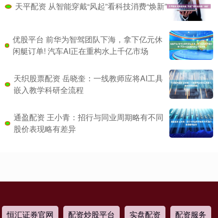
天平配资 从智能穿戴“风起”看科技消费“焕新”
优股平台 前华为智驾团队下海，拿下亿元休
闲艇订单! 汽车AI正在重构水上千亿市场
天织股票配资 岳晓奎：一线教师应将AI工具
嵌入教学科研全流程
通盈配资 王小青：招行与同业周期略有不同
股价表现略有差异
恒汇证券官网
配资炒股平台
实盘配资
配资服务