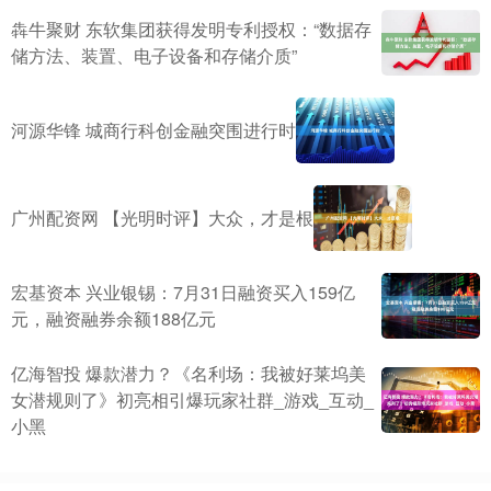
犇牛聚财 东软集团获得发明专利授权：“数据存
储方法、装置、电子设备和存储介质”
河源华锋 城商行科创金融突围进行时
广州配资网 【光明时评】大众，才是根
宏基资本 兴业银锡：7月31日融资买入159亿
元，融资融券余额188亿元
亿海智投 爆款潜力？《名利场：我被好莱坞美
女潜规则了》初亮相引爆玩家社群_游戏_互动_
小黑