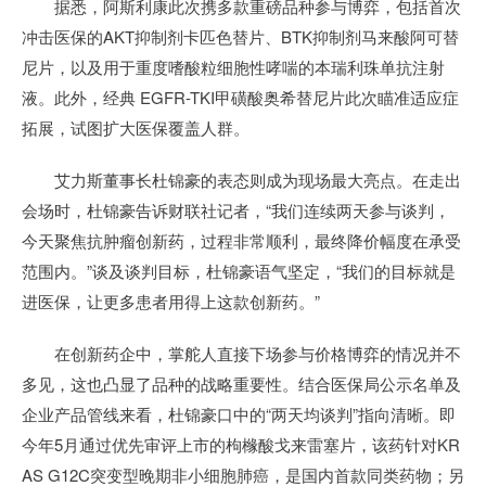
据悉，阿斯利康此次携多款重磅品种参与博弈，包括首次
冲击医保的AKT抑制剂卡匹色替片、BTK抑制剂马来酸阿可替
尼片，以及用于重度嗜酸粒细胞性哮喘的本瑞利珠单抗注射
液。此外，经典 EGFR-TKI甲磺酸奥希替尼片此次瞄准适应症
拓展，试图扩大医保覆盖人群。
艾力斯董事长杜锦豪的表态则成为现场最大亮点。在走出
会场时，杜锦豪告诉财联社记者，“我们连续两天参与谈判，
今天聚焦抗肿瘤创新药，过程非常顺利，最终降价幅度在承受
范围内。”谈及谈判目标，杜锦豪语气坚定，“我们的目标就是
进医保，让更多患者用得上这款创新药。”
在创新药企中，掌舵人直接下场参与价格博弈的情况并不
多见，这也凸显了品种的战略重要性。结合医保局公示名单及
企业产品管线来看，杜锦豪口中的“两天均谈判”指向清晰。即
今年5月通过优先审评上市的枸橼酸戈来雷塞片，该药针对KR
AS G12C突变型晚期非小细胞肺癌，是国内首款同类药物；另