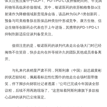
体关注焦点集中于GLP-1、PD-1/PD-L1及肿瘤靶向药、罕见病
药物等高临床价值领域。其中，银诺医药的依苏帕格鲁肽α注
射液作为降糖领域新贵现身会场，该品种为GLP-1类创新药，
预备与司美格鲁肽在医保品种类别中形成竞争。康方生物、信
达生物等创新药企代表也于上午进场，其携带的PD-1/PD-L1
抑制剂新适应症谈判备受关注。
值得注意的是，银诺医药的谈判代表走出会场大门时已经
掩饰不住笑容，快步走向在外等候许久的团队其他成员准备离
开。
与礼来代表稍显严肃不同，阿斯利康（中国）副总裁黄彬
的状态较轻松，佩戴着标志性红围巾的他走出会场时面带微
笑，停下脚步向财联社记者透露：“公司已完成今年国谈全部
议程，后续不用再跑现场了。”这意味着阿斯利康旗下多款核
心品种的谈判已尘埃落定。