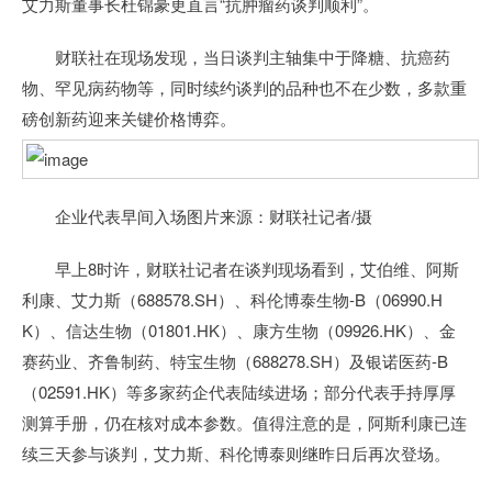
艾力斯董事长杜锦豪更直言“抗肿瘤药谈判顺利”。
财联社在现场发现，当日谈判主轴集中于降糖、抗癌药
物、罕见病药物等，同时续约谈判的品种也不在少数，多款重
磅创新药迎来关键价格博弈。
企业代表早间入场图片来源：财联社记者/摄
早上8时许，财联社记者在谈判现场看到，艾伯维、阿斯
利康、艾力斯（688578.SH）、科伦博泰生物-B（06990.H
K）、信达生物（01801.HK）、康方生物（09926.HK）、金
赛药业、齐鲁制药、特宝生物（688278.SH）及银诺医药-B
（02591.HK）等多家药企代表陆续进场；部分代表手持厚厚
测算手册，仍在核对成本参数。值得注意的是，阿斯利康已连
续三天参与谈判，艾力斯、科伦博泰则继昨日后再次登场。