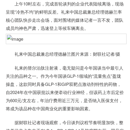
上午10时左右，完成首轮谈判的企业代表陆续离场，现场
呈现“冷热不均”的鲜明反差。礼来中国总裁兼总经理德赫兰率
核心团队快步走出会场，面对围堵的媒体记者一言不发，团队
成员均神色严肃，迅速登上等候车辆离去。
礼来中国总裁兼总经理德赫兰图片来源：财联社记者/摄
礼来的替尔泊肽注射液，毫无疑问是今年国谈当中最引人
关注的品种之一。作为今年国谈GLP-1领域的“流量焦点”盈珑
操盘，这款同时具备GLP-1和GIP双靶点激动剂特性的药物，
自2024年在中国获批以来便牵动行业神经，但该药上市后定价
为600元/支左右，年治疗费用近三万元，是否纳入医保支付，
将成为该品种在中国商业化的重要影响因素。
据财联社记者现场观察，今日谈判议程节奏明显加快，整