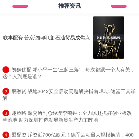
推荐资讯
联丰配资 普京访问印度 石油贸易成焦点
​凯狮优配 邓小平一生“三起三落”，每次都跟一个人有关，
1
这个人到底是谁？
​股融贷 战地2042安全启动问题解决指南UU加速器工具详
2
解
​趣策略 深交所副总经理李鸣钟：全力以赴抓好创业板改
3
革落地 助力深圳打造发展新质生产力主阵地
​盟配资 斥资近700亿欧元！德军启动最大规模换装，400
4