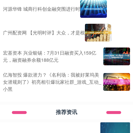
河源华锋 城商行科创金融突围进行时
广州配资网 【光明时评】大众，才是根
宏基资本 兴业银锡：7月31日融资买入159亿
元，融资融券余额188亿元
亿海智投 爆款潜力？《名利场：我被好莱坞美
女潜规则了》初亮相引爆玩家社群_游戏_互动_
小黑
推荐资讯