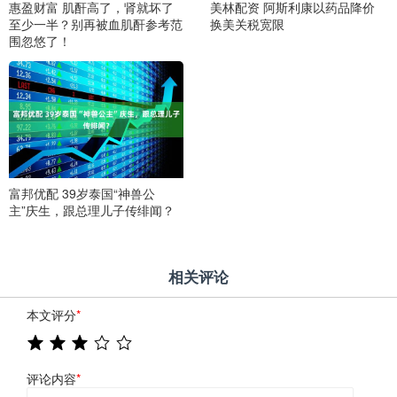
惠盈财富 肌酐高了，肾就坏了
美林配资 阿斯利康以药品降价
至少一半？别再被血肌酐参考范
换美关税宽限
围忽悠了！
富邦优配 39岁泰国“神兽公
主”庆生，跟总理儿子传绯闻？
相关评论
本文评分
*
评论内容
*