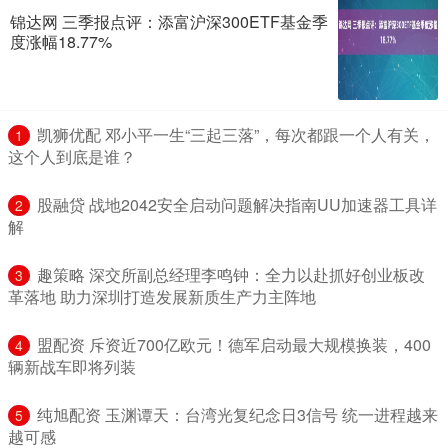
锦达网 三季报点评：添富沪深300ETF基金季
度涨幅18.77%
​凯狮优配 邓小平一生“三起三落”，每次都跟一个人有关，
1
这个人到底是谁？
​股融贷 战地2042安全启动问题解决指南UU加速器工具详
2
解
​趣策略 深交所副总经理李鸣钟：全力以赴抓好创业板改
3
革落地 助力深圳打造发展新质生产力主阵地
​盟配资 斥资近700亿欧元！德军启动最大规模换装，400
4
辆新战车即将列装
​纯旭配资 玉渊谭天：台湾光复纪念日3信号 统一进程越来
5
越可感