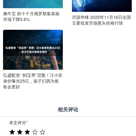
擒牛宝 前十个月俄罗斯集装箱
河源华锋 2025年11月16日全国
市场下降5.6%
主要批发市场葱头价格行情
弘盛配资 “妈宝男”涅槃！汪小菲
身价曝光25亿，孩子们因为爸
爸会更好
相关评论
本文评分
*