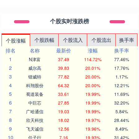
个股实时涨跌榜
个股跌幅
个股流入
个股流出
换手率
个股涨幅
排名
名称
最新价
涨幅
换手率
1
N津富
37.49
114.72%
77.46%
2
威尔高
39.83
20.01%
17.76%
3
锴威特
77.82
20.00%
1.17%
4
科翔股份
64.32
20.00%
12.21%
5
蜀道装备
33.61
19.99%
11.69%
6
中巨芯
27.85
19.99%
32.20%
7
广哈通信
19.03
19.99%
5.84%
8
欣天科技
18.02
19.97%
28.44%
9
飞天诚信
12.56
19.96%
8.49%
10
任子行
7.16
19.93%
31.42%