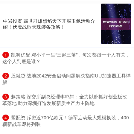
中岩投资 霸世群雄烈焰天下开服玉佩活动介
绍！伏魔战歌天珠装备攻略！
​凯狮优配 邓小平一生“三起三落”，每次都跟一个人有关，
1
这个人到底是谁？
​股融贷 战地2042安全启动问题解决指南UU加速器工具详
2
解
​趣策略 深交所副总经理李鸣钟：全力以赴抓好创业板改
3
革落地 助力深圳打造发展新质生产力主阵地
​盟配资 斥资近700亿欧元！德军启动最大规模换装，400
4
辆新战车即将列装