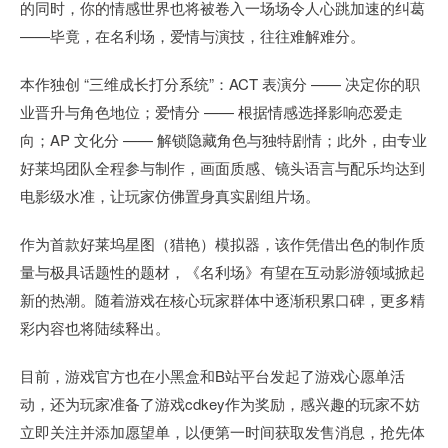
的同时，你的情感世界也将被卷入一场场令人心跳加速的纠葛
——毕竟，在名利场，爱情与演技，往往难解难分。
本作独创 “三维成长打分系统”：ACT 表演分 —— 决定你的职
业晋升与角色地位；爱情分 —— 根据情感选择影响恋爱走
向；AP 文化分 —— 解锁隐藏角色与独特剧情；此外，由专业
好莱坞团队全程参与制作，画面质感、镜头语言与配乐均达到
电影级水准，让玩家仿佛置身真实剧组片场。
作为首款好莱坞星图（猎艳）模拟器，该作凭借出色的制作质
量与极具话题性的题材，《名利场》有望在互动影游领域掀起
新的热潮。随着游戏在核心玩家群体中逐渐积累口碑，更多精
彩内容也将陆续释出。
目前，游戏官方也在小黑盒和B站平台发起了游戏心愿单活
动，还为玩家准备了游戏cdkey作为奖励，感兴趣的玩家不妨
立即关注并添加愿望单，以便第一时间获取发售消息，抢先体