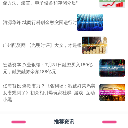
储方法、装置、电子设备和存储介质”
河源华锋 城商行科创金融突围进行时
广州配资网 【光明时评】大众，才是根
宏基资本 兴业银锡：7月31日融资买入159亿
元，融资融券余额188亿元
亿海智投 爆款潜力？《名利场：我被好莱坞美
女潜规则了》初亮相引爆玩家社群_游戏_互动_
小黑
推荐资讯