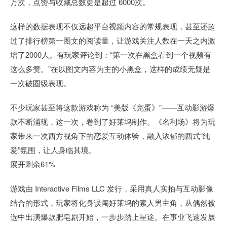
万次，点赞与收藏总数更是超过 6000次。
这样的数据表现不仅远超平台视频内容的常规表现，甚至还超
过了排行榜第一图文的阅读量，让游戏关注人数在一天之内激
增了2000人。有玩家评论到：“第一次在黑盒看到一个视频有
这么多赞。”在以图文内容为主的小黑盒，这样的成绩无疑是
一次破圈级表现。
不少玩家甚至将这款游戏称为 “美版《完蛋》”——互动影游爆
款不断涌现，这一次，卷到了好莱坞制作。《名利场》将为玩
家带来一次西方视角下的恋爱互动体验，融入浓郁的西式“纯
爱”氛围，让人身临其境。
展开剩余61%
游戏由 Interactive Films LLC 发行，采用真人实拍与互动影像
结合的形式，玩家将化身误闯好莱坞的素人男主角，从偶然被
选中出演爆款肥皂剧开始，一步步踏上星途。在事业飞速发展