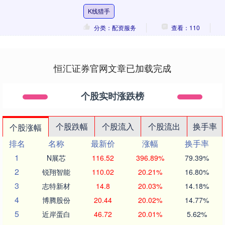
殊的盘面纹理和金色调点缀在这个系列里
K线猎手
显得与众....
分类：配资服务
查看：110
恒汇证券官网文章已加载完成
个股实时涨跌榜
个股跌幅
个股流入
个股流出
换手率
个股涨幅
排名
名称
最新价
涨幅
换手率
1
N展芯
116.52
396.89%
79.39%
2
锐翔智能
110.02
20.21%
16.80%
3
志特新材
14.8
20.03%
14.18%
4
博腾股份
20.44
20.02%
14.77%
5
近岸蛋白
46.72
20.01%
5.62%