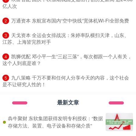
亿人次
​万通资本 东航宣布国内“空中快线”宽体机Wi-Fi全部免费
2
​天戈资本 全运会女排战况：朱婷率队横扫天津，山东、
3
江苏、上海皆完胜对手
​凯狮优配 邓小平一生“三起三落”，每次都跟一个人有关，
4
这个人到底是谁？
​九八策略 千万不要和任何人分享今天的内容，这个社会
5
是不让研究人性的！
最新文章
犇牛聚财 东软集团获得发明专利授权：“数据
存储方法、装置、电子设备和存储介质”