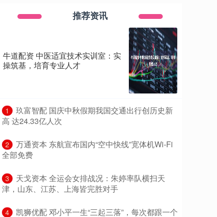
推荐资讯
牛道配资 中医适宜技术实训室：实
操筑基，培育专业人才
​玖富智配 国庆中秋假期我国交通出行创历史新
1
高 达24.33亿人次
​万通资本 东航宣布国内“空中快线”宽体机Wi-Fi
2
全部免费
​天戈资本 全运会女排战况：朱婷率队横扫天
3
津，山东、江苏、上海皆完胜对手
​凯狮优配 邓小平一生“三起三落”，每次都跟一个
4