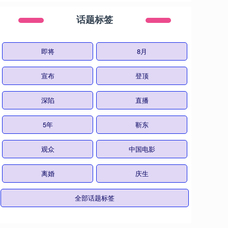
话题标签
即将
8月
宣布
登顶
深陷
直播
5年
靳东
观众
中国电影
离婚
庆生
全部话题标签