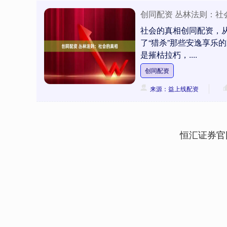
创同配资 丛林法则：社
社会的真相创同配资，
了“猎杀”那些安逸享乐
是摧枯拉朽，....
创同配资
来源：益上线配资
恒汇证券官