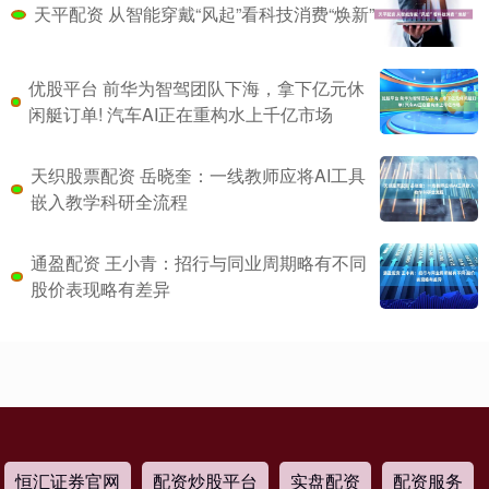
天平配资 从智能穿戴“风起”看科技消费“焕新”
优股平台 前华为智驾团队下海，拿下亿元休
闲艇订单! 汽车AI正在重构水上千亿市场
天织股票配资 岳晓奎：一线教师应将AI工具
嵌入教学科研全流程
通盈配资 王小青：招行与同业周期略有不同
股价表现略有差异
恒汇证券官网
配资炒股平台
实盘配资
配资服务