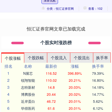
深富优配
分类：恒汇证券官网
查看：102
恒汇证券官网文章已加载完成
个股实时涨跌榜
个股跌幅
个股流入
个股流出
换手率
个股涨幅
排名
名称
最新价
涨幅
换手率
1
N展芯
116.52
396.89%
79.39%
2
锐翔智能
110.02
20.21%
16.80%
3
志特新材
14.8
20.03%
14.18%
4
博腾股份
20.44
20.02%
14.77%
5
近岸蛋白
46.72
20.01%
5.62%
6
毕得医药
61.6
20.01%
6.12%